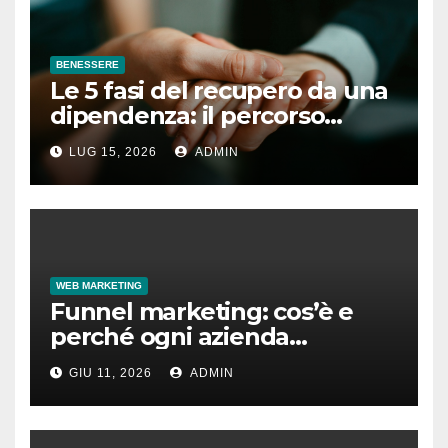
BENESSERE
Le 5 fasi del recupero da una
dipendenza: il percorso
completo
LUG 15, 2026
ADMIN
WEB MARKETING
Funnel marketing: cos’è e
perché ogni azienda
dovrebbe implementarlo
GIU 11, 2026
ADMIN