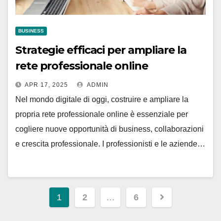
BUSINESS
Strategie efficaci per ampliare la
rete professionale online
APR 17, 2025
ADMIN
Nel mondo digitale di oggi, costruire e ampliare la
propria rete professionale online è essenziale per
cogliere nuove opportunità di business, collaborazioni
e crescita professionale. I professionisti e le aziende…
Paginazione
1
2
…
6
degli