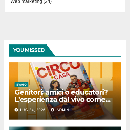
Web marketing
(24)
YOU MISSED
SVAGO
Genitori: amici o educatori?
L’esperienza dal vivo come
lezione quotidiana
LUG 24, 2026
ADMIN