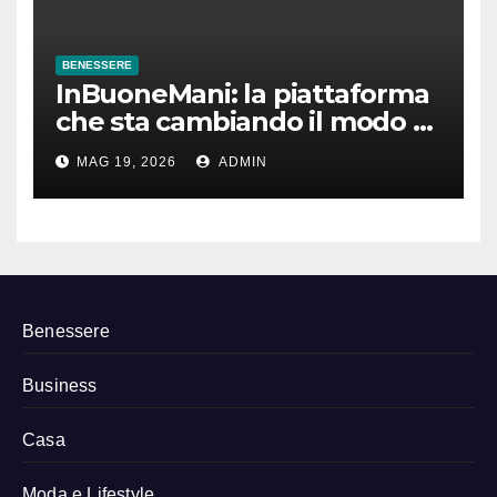
BENESSERE
InBuoneMani: la piattaforma
che sta cambiando il modo di
prenotare osteopati e
MAG 19, 2026
ADMIN
fisioterapisti
Benessere
Business
Casa
Moda e Lifestyle