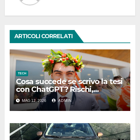
ARTICOLI CORRELATI
TECH
Cosa succede se scrivo la tesi
con ChatGPT? Rischi,
conseguenze e alternative
MAG 12, 2026
ADMIN