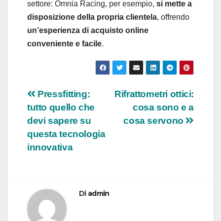
settore: Omnia Racing, per esempio,
si mette a
disposizione della propria clientela
, offrendo
un’esperienza di acquisto online
conveniente e facile
.
Navigazione
Pressfitting:
Rifrattometri ottici:
tutto quello che
cosa sono e a
articoli
devi sapere su
cosa servono
questa tecnologia
innovativa
Di
admin