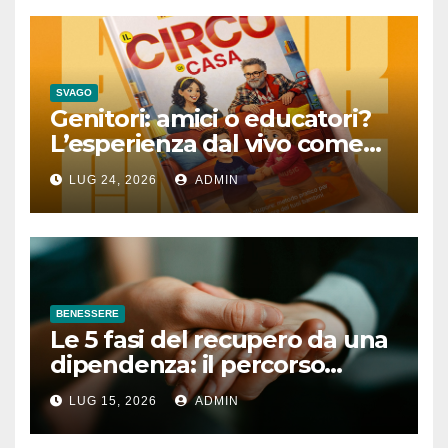
SVAGO
Genitori: amici o educatori?
L’esperienza dal vivo come
lezione quotidiana
LUG 24, 2026
ADMIN
BENESSERE
Le 5 fasi del recupero da una
dipendenza: il percorso
completo
LUG 15, 2026
ADMIN