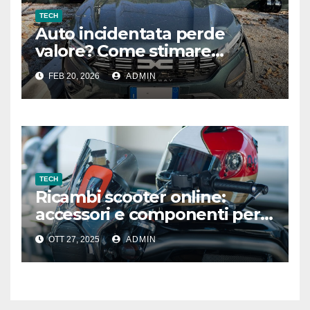
TECH
Auto incidentata perde
valore? Come stimare
correttamente il
FEB 20, 2026
ADMIN
deprezzamento dopo un
sinistro
TECH
Ricambi scooter online:
accessori e componenti per
migliorare le prestazioni
OTT 27, 2025
ADMIN
della tua moto