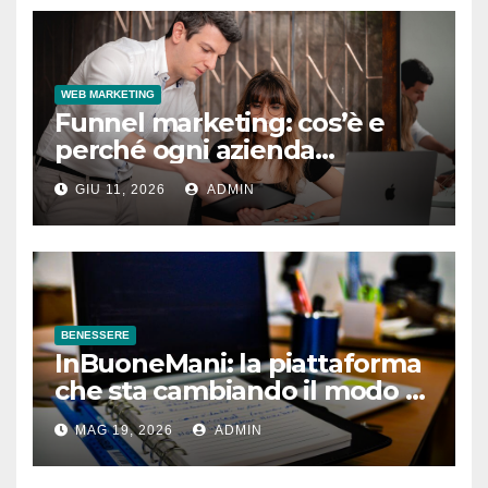
WEB MARKETING
Funnel marketing: cos’è e
perché ogni azienda
dovrebbe implementarlo
GIU 11, 2026
ADMIN
BENESSERE
InBuoneMani: la piattaforma
che sta cambiando il modo di
prenotare osteopati e
MAG 19, 2026
ADMIN
fisioterapisti