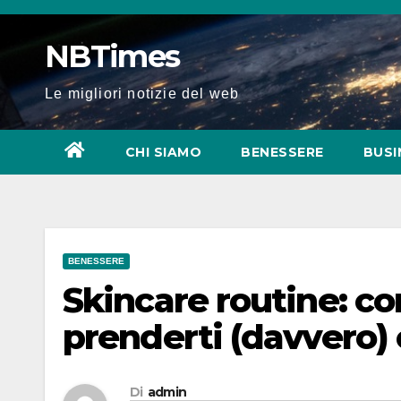
Salta
al
NBTimes
contenuto
Le migliori notizie del web
CHI SIAMO
BENESSERE
BUSI
BENESSERE
Skincare routine: con
prenderti (davvero) 
Di
admin