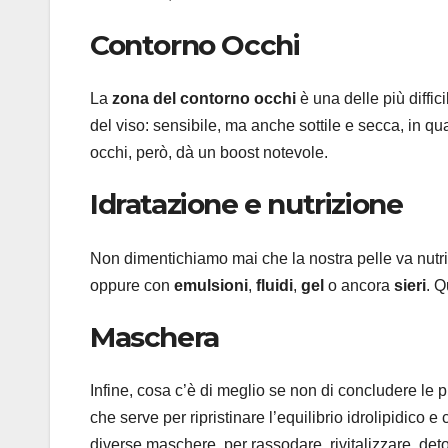
Contorno Occhi
La
zona del contorno occhi
è una delle più diffic
del viso: sensibile, ma anche sottile e secca, in 
occhi, però, dà un boost notevole.
Idratazione e nutrizione
Non dimentichiamo mai che la nostra pelle va nutri
oppure con
emulsioni
,
fluidi
,
gel
o ancora
sieri
. Q
Maschera
Infine, cosa c’è di meglio se non di concludere le 
che serve per ripristinare l’equilibrio idrolipidico
diverse maschere, per rassodare, rivitalizzare, detos