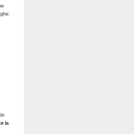
he
ughe:
o
ndo
e la