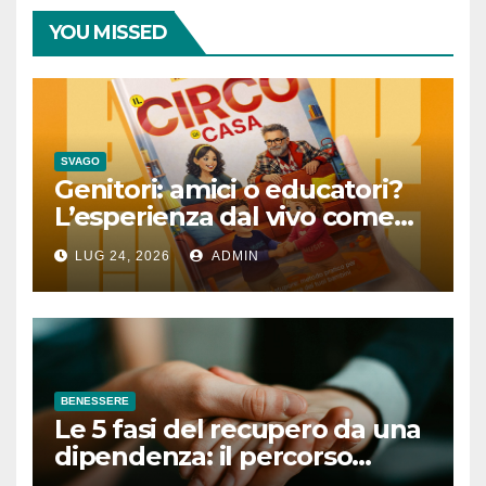
YOU MISSED
SVAGO
Genitori: amici o educatori?
L’esperienza dal vivo come
lezione quotidiana
LUG 24, 2026
ADMIN
BENESSERE
Le 5 fasi del recupero da una
dipendenza: il percorso
completo