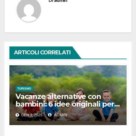
Di
admin
ARTICOLI CORRELATI
TURISMO
Vacanze alternative con
bambini: 6 idee originali per
famiglie
GEN 3, 2025
ADMIN