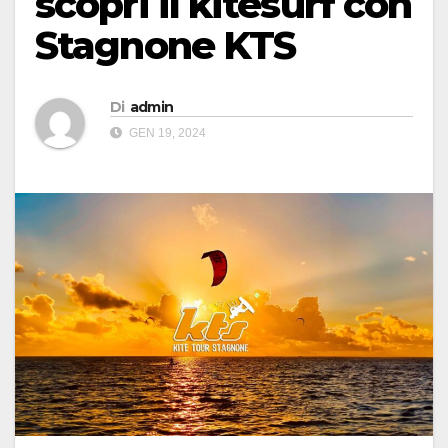
scopri il kitesurf con
Stagnone KTS
Di
admin
GEN 19, 2024