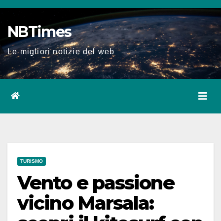
Salta
al
NBTimes
contenuto
Le migliori notizie del web
TURISMO
Vento e passione
vicino Marsala: