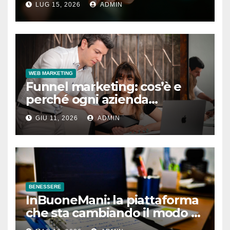
LUG 15, 2026
ADMIN
WEB MARKETING
Funnel marketing: cos’è e
perché ogni azienda
dovrebbe implementarlo
GIU 11, 2026
ADMIN
BENESSERE
InBuoneMani: la piattaforma
che sta cambiando il modo di
prenotare osteopati e