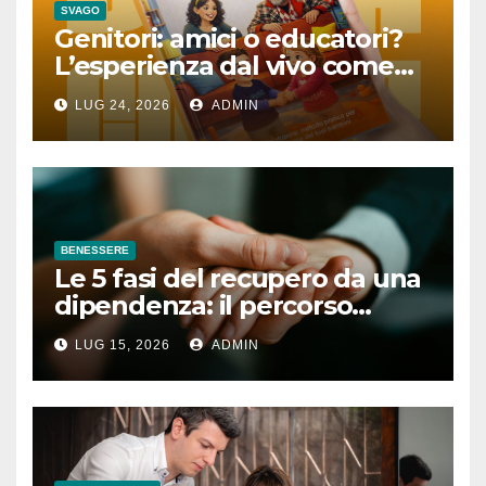
SVAGO
Genitori: amici o educatori?
L’esperienza dal vivo come
lezione quotidiana
LUG 24, 2026
ADMIN
BENESSERE
Le 5 fasi del recupero da una
dipendenza: il percorso
completo
LUG 15, 2026
ADMIN