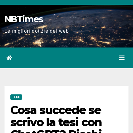
Salta
al
NBTimes
contenuto
Le migliori notizie del web
TECH
Cosa succede se
scrivo la tesi con