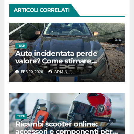
ARTICOLI CORRELATI
TECH
Auto incidentata perde
valore? Come stimare
correttamente il
FEB 20, 2026
ADMIN
deprezzamento dopo un
sinistro
TECH
Ricambi scooter online:
accessori e componenti per