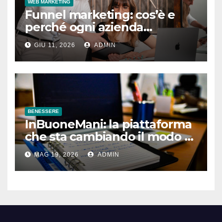
WEB MARKETING
Funnel marketing: cos’è e
perché ogni azienda
dovrebbe implementarlo
GIU 11, 2026
ADMIN
BENESSERE
InBuoneMani: la piattaforma
che sta cambiando il modo di
prenotare osteopati e
MAG 19, 2026
ADMIN
fisioterapisti