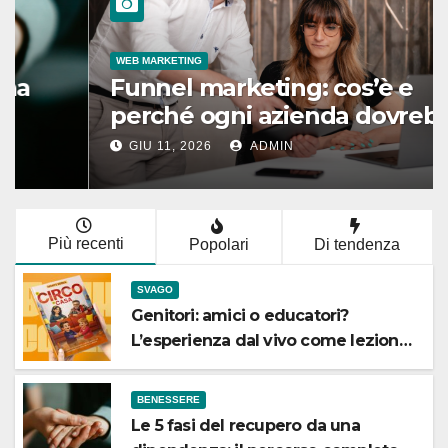
WEB MARKETING
Funnel marketing: cos’è e
perché ogni azienda dovrebbe
implementarlo
GIU 11, 2026
ADMIN
Più recenti
Popolari
Di tendenza
SVAGO
Genitori: amici o educatori?
L’esperienza dal vivo come lezione
quotidiana
BENESSERE
Le 5 fasi del recupero da una