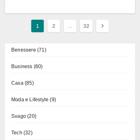
Paginazione
1
2
…
32
degli
articoli
Benessere
(71)
Business
(60)
Casa
(85)
Moda e Lifestyle
(9)
Svago
(20)
Tech
(32)