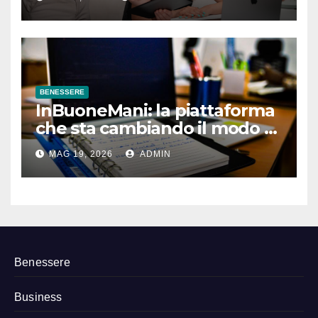
BENESSERE
InBuoneMani: la piattaforma
che sta cambiando il modo di
prenotare osteopati e
MAG 19, 2026
ADMIN
fisioterapisti
Benessere
Business