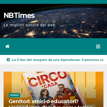
Salta
al
NBTimes
contenuto
Le migliori notizie del web
recupero da una dipendenza: il percorso completo
Funnel mar
SVAGO
Genitori: amici o educatori?