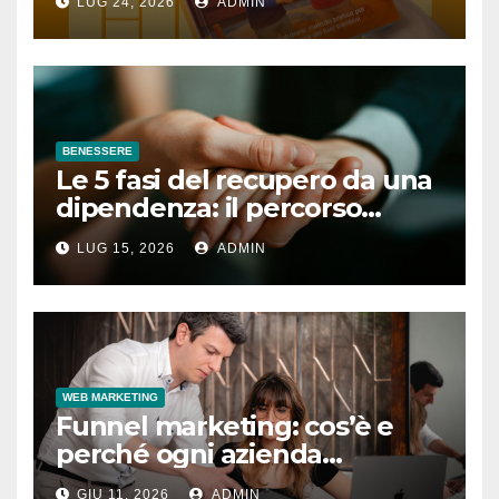
LUG 24, 2026
ADMIN
BENESSERE
Le 5 fasi del recupero da una
dipendenza: il percorso
completo
LUG 15, 2026
ADMIN
WEB MARKETING
Funnel marketing: cos’è e
perché ogni azienda
dovrebbe implementarlo
GIU 11, 2026
ADMIN