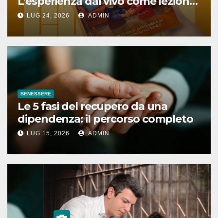
L’esperienza dal vivo come lezione
quotidiana
LUG 24, 2026
ADMIN
BENESSERE
Le 5 fasi del recupero da una
dipendenza: il percorso completo
LUG 15, 2026
ADMIN