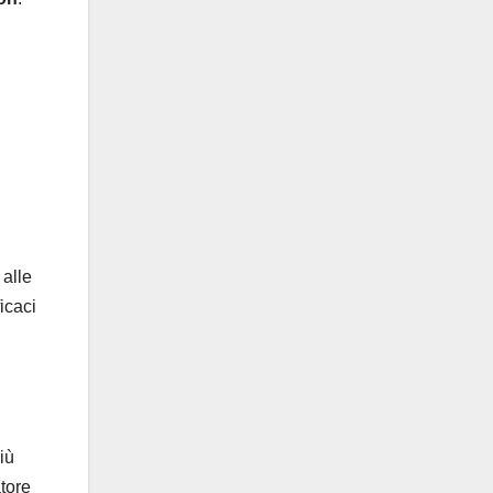
 alle
icaci
iù
atore