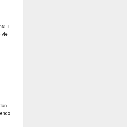
te il
 vie
adon
enendo