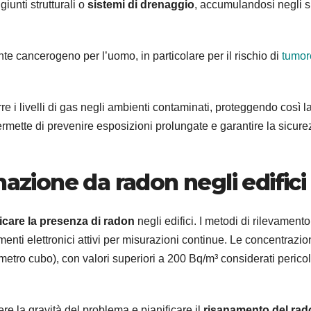
giunti strutturali o
sistemi di drenaggio
, accumulandosi negli s
te cancerogeno per l’uomo, in particolare per il rischio di
tumor
e i livelli di gas negli ambienti contaminati, proteggendo così l
rmette di prevenire esposizioni prolungate e garantire la sicure
nazione da radon negli edifici
ficare la presenza di radon
negli edifici. I metodi di rilevamento
enti elettronici attivi per misurazioni continue. Le concentrazion
etro cubo), con valori superiori a 200 Bq/m³ considerati pericol
e la gravità del problema e pianificare il
risanamento del rad