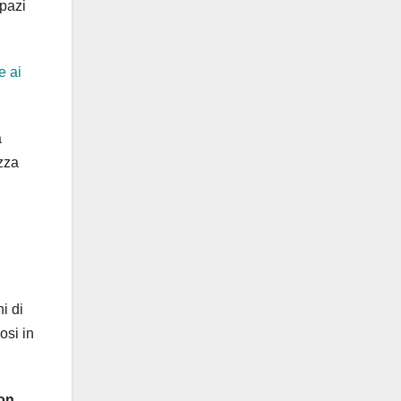
pazi
e ai
a
zza
i di
osi in
on
.