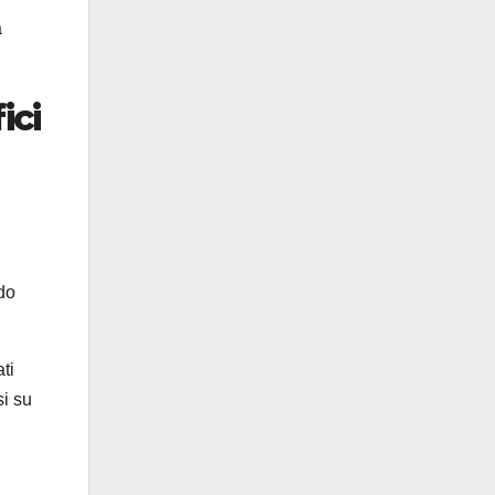
a
ici
ndo
ti
i su