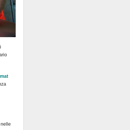
i
ario
rmat
anza
 nelle