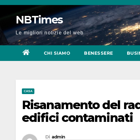
Salta
al
NBTimes
contenuto
Le migliori notizie del web
CHI SIAMO
BENESSERE
BUSI
CASA
Risanamento del rado
edifici contaminati
Di
admin