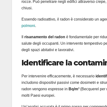
rocce. Può penetrare negli edifici attraverso crepe, 
chiusi.
Essendo radioattivo, il radon è considerato un agen
polmoni
.
Il
risanamento del radon
è fondamentale per ridurr
salute degli occupanti. Un intervento tempestivo pe
degli spazi abitativi e lavorativi.
Identificare la contami
Per intervenire efficacemente, è necessario
identi
includono dispositivi passivi come dosimetri e strum
radon vengono espresse in
Bq/m³
(Becquerel per m
molti Paesi europei.
Un’analisi accurata è il primo passo per comprender