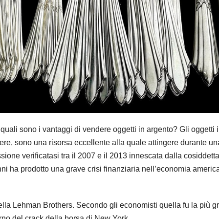
quali sono i vantaggi di vendere oggetti in argento? Gli oggetti 
ere, sono una risorsa eccellente alla quale attingere durante una
ne verificatasi tra il 2007 e il 2013 innescata dalla cosiddett
nni ha prodotto una grave crisi finanziaria nell’economia americ
 della Lehman Brothers. Secondo gli economisti quella fu la più 
iorno del crack della borsa di New York.