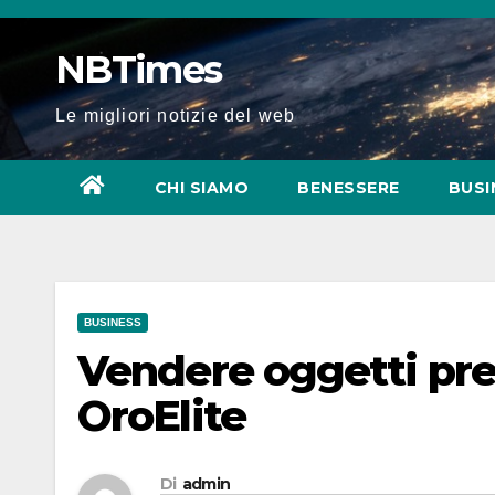
Salta
al
NBTimes
contenuto
Le migliori notizie del web
CHI SIAMO
BENESSERE
BUSI
BUSINESS
Vendere oggetti prez
OroElite
Di
admin