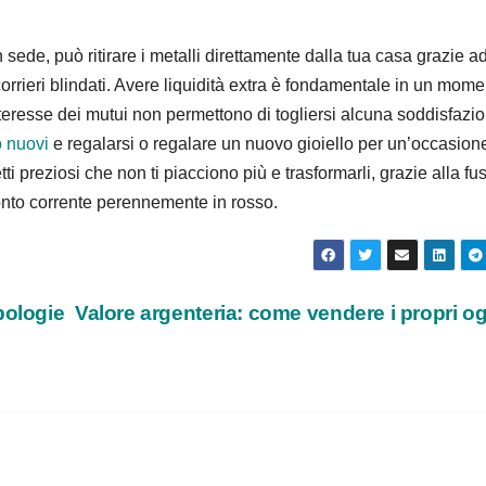
n sede, può ritirare i metalli direttamente dalla tua casa grazie a
corrieri blindati. Avere liquidità extra è fondamentale in un mom
interesse dei mutui non permettono di togliersi alcuna soddisfazi
o nuovi
e regalarsi o regalare un nuovo gioiello per un’occasion
 preziosi che non ti piacciono più e trasformarli, grazie alla fu
conto corrente perennemente in rosso.
pologie
Valore argenteria: come vendere i propri og