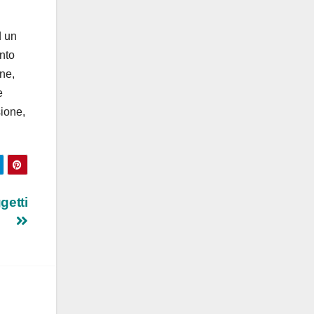
d un
ento
one,
e
sione,
getti