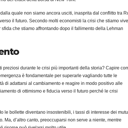
alla quale non siamo ancora usciti, inasprita dal conflitto tra R
erso il futuro. Secondo molti economisti la crisi che stiamo viv
or sfida che stiamo affrontando dopo il fallimento della Lehman
gento
i preziosi durante le crisi più importanti della storia? Capire co
i emergenza è fondamentale per superarle vagliando tutte le
tà di adattarsi al cambiamento e reagire in modo positivo alle
amento di ottimismo e fiducia verso il futuro perché le crisi
e bollette diventano insostenibili, i tassi di interesse dei mutu
o. Ma, d’altro canto, preoccuparsi non serve a niente, mentre
risorse può rivelarsi molto utile.