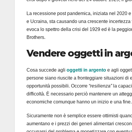
La recessione post pandemica, iniziata nel 2020 e d
e Ucraina, sta causando una crescente incertezza v
evoca lo spettro della crisi del 1929 ed è la peggi
Brothers.
Vendere oggetti in ar
Cosa succede agli
oggetti in argento
e agli oggett
persone siano riuscite a fronteggiare situazioni d
opportunità possibili. Occorre
“resilienza”
la capaci
difficoltà. È necessario perciò mantenere un atteggi
economiche comunque hanno un inizio e una fine.
Sicuramente non è semplice essere ottimisti quando l
aumentano e i prezzi dei generi alimentari crescon
occuparsi del problema e monetizzare con eventuali 