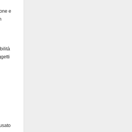
ione e
n
ilità
getti
 usato