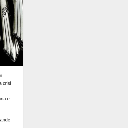
in
 crisi
a
ana e
grande