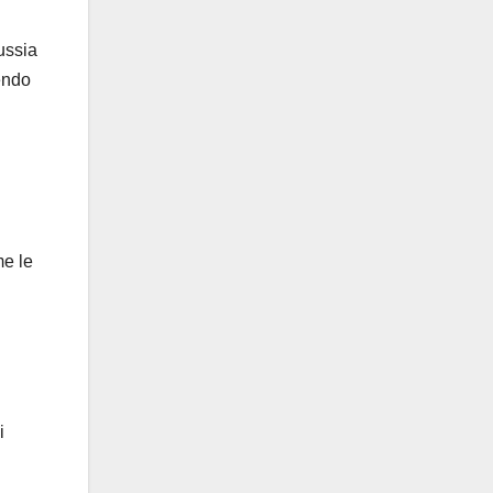
ussia
endo
me le
i