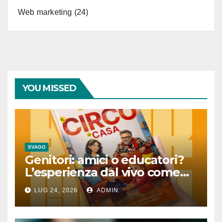
Web marketing
(24)
YOU MISSED
SVAGO
Genitori: amici o educatori?
L’esperienza dal vivo come
lezione quotidiana
LUG 24, 2026
ADMIN