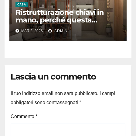
CASA
Ristrutturazione chiavi in
mano, perché questa
formula convince sempre di
MAR 2, 2026
ADMIN
più?
Lascia un commento
Il tuo indirizzo email non sarà pubblicato.
I campi
obbligatori sono contrassegnati
*
Commento
*