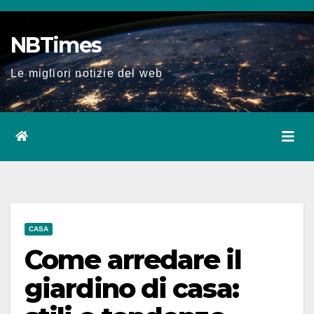
Salta
al
NBTimes
contenuto
Le migliori notizie del web
CASA
Come arredare il
giardino di casa: