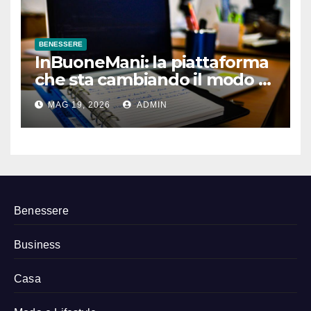
BENESSERE
InBuoneMani: la piattaforma
che sta cambiando il modo di
prenotare osteopati e
MAG 19, 2026
ADMIN
fisioterapisti
Benessere
Business
Casa