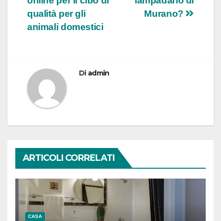
online per il cibo di
lampadario di
qualità per gli
Murano?
animali domestici
Di
admin
ARTICOLI CORRELATI
CASA