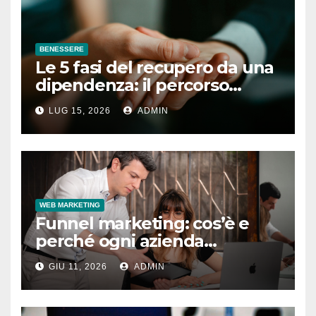
BENESSERE
Le 5 fasi del recupero da una
dipendenza: il percorso
completo
LUG 15, 2026
ADMIN
WEB MARKETING
Funnel marketing: cos’è e
perché ogni azienda
dovrebbe implementarlo
GIU 11, 2026
ADMIN