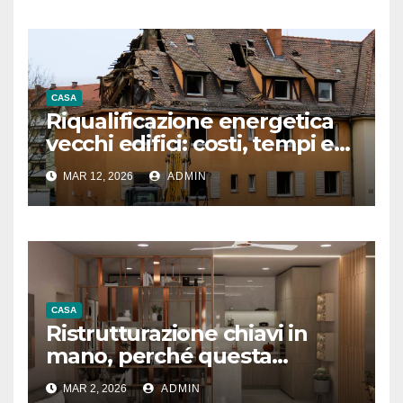
CASA
Riqualificazione energetica
vecchi edifici: costi, tempi e
vantaggi
MAR 12, 2026
ADMIN
CASA
Ristrutturazione chiavi in
mano, perché questa
formula convince sempre di
MAR 2, 2026
ADMIN
più?