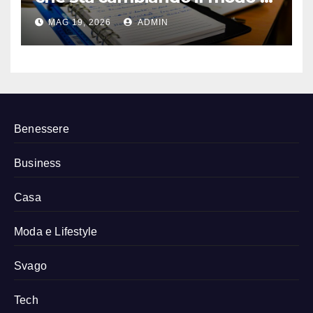
prenotare osteopati e
MAG 19, 2026
ADMIN
fisioterapisti
Benessere
Business
Casa
Moda e Lifestyle
Svago
Tech