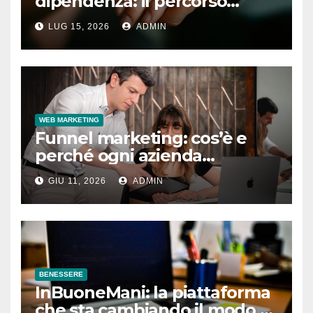
dipendenza: il percorso
completo
LUG 15, 2026
ADMIN
WEB MARKETING
Funnel marketing: cos’è e
perché ogni azienda
dovrebbe implementarlo
GIU 11, 2026
ADMIN
BENESSERE
InBuoneMani: la piattaforma
che sta cambiando il modo di