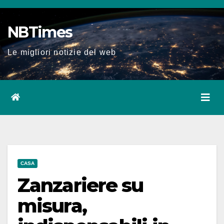
Salta
al
NBTimes
contenuto
Le migliori notizie del web
CASA
Zanzariere su
misura,