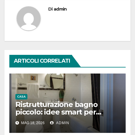
Di
admin
ARTICOLI CORRELATI
CASA
Ristrutturazione bagno
piccolo: idee smart per
guadagnare spazio
MAG 18, 2026
ADMIN