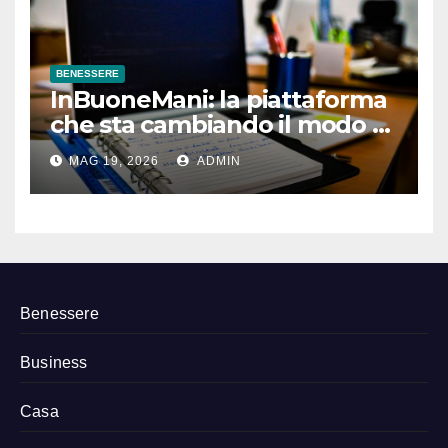
BENESSERE
InBuoneMani: la piattaforma
che sta cambiando il modo di
prenotare osteopati e
MAG 19, 2026
ADMIN
fisioterapisti
Benessere
Business
Casa