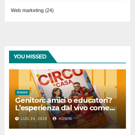
Web marketing
(24)
YOU MISSED
SVAGO
Genitori: amici o educatori?
L’esperienza dal vivo come
lezione quotidiana
LUG 24, 2026
ADMIN