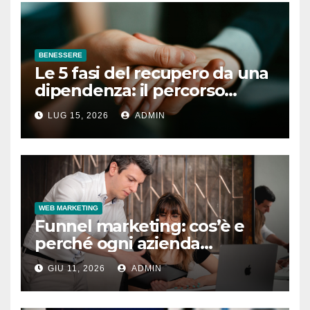
BENESSERE
Le 5 fasi del recupero da una
dipendenza: il percorso
completo
LUG 15, 2026
ADMIN
WEB MARKETING
Funnel marketing: cos’è e
perché ogni azienda
dovrebbe implementarlo
GIU 11, 2026
ADMIN