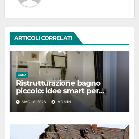
ARTICOLI CORRELATI
CASA
Ristrutturazione bagno
piccolo: idee smart per
guadagnare spazio
MAG 18, 2026
ADMIN