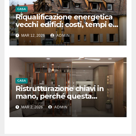
CASA
Riqualificazione energetica
vecchi edifici: costi, tempi e
vantaggi
MAR 12, 2026
ADMIN
CASA
Ristrutturazione chiavi in
mano, perché questa
formula convince sempre di
MAR 2, 2026
ADMIN
più?