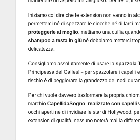
mantenere un aspetto meraviglioso. Del resto, il se
Iniziamo col dire che le extension non vanno in a
permetterci né di spezzare le ciocche né di farci m
proteggerle al meglio
, mettiamo una cuffia quand
shampoo a testa in giù
né dobbiamo metterci trop
delicatezza.
Consigliamo assolutamente di usare la
spazzola 
Principessa del Galles! – per spazzolare i capelli e
rischio è di peggiorare la grandezza dei nodi durant
Per chi vuole davvero trasformare la propria chioma 
marchio
CapellidaSogno
,
realizzate con capelli 
occhi aperti né di invidiare le star di Hollywood, p
extension di qualità, nessuno noterà mai la differe