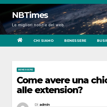
Salta
al
NBTimes
contenuto
Le migliori notizie del web
CHI SIAMO
BENESSERE
BUSI
BENESSERE
Come avere una chio
alle extension?
Di
admin