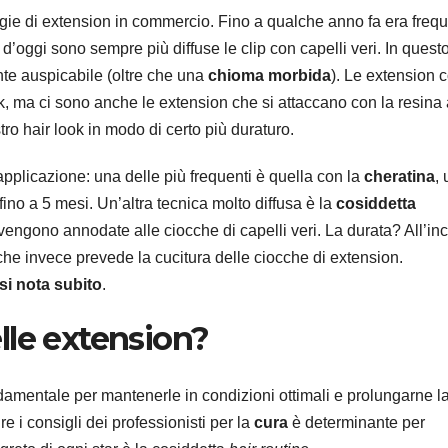
ogie di extension in commercio. Fino a qualche anno fa era freq
 d’oggi sono sempre più diffuse le clip con capelli veri. In quest
e auspicabile (oltre che una
chioma morbida
). Le extension 
 ma ci sono anche le extension che si attaccano con la resina 
tro hair look in modo di certo più duraturo.
pplicazione: una delle più frequenti è quella con la
cheratina
,
ino a 5 mesi. Un’altra tecnica molto diffusa è la
cosiddetta
vengono annodate alle ciocche di capelli veri. La durata? All’inc
, che invece prevede la cucitura delle ciocche di extension.
 si nota subito
.
lle extension?
damentale per mantenerle in condizioni ottimali e prolungarne l
e i consigli dei professionisti per la
cura
è determinante per