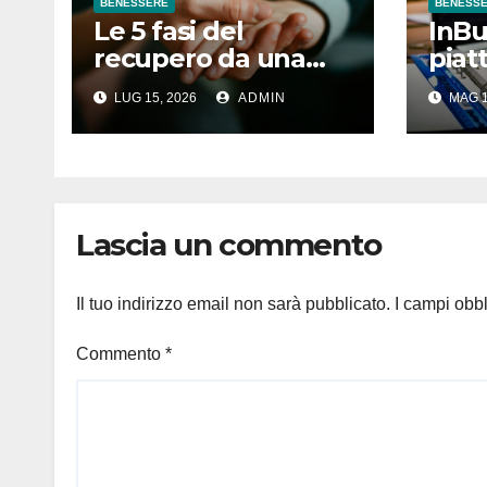
BENESSERE
BENESS
Le 5 fasi del
InBu
recupero da una
piat
dipendenza: il
camb
LUG 15, 2026
ADMIN
MAG 1
percorso completo
di p
oste
fisio
Lascia un commento
Il tuo indirizzo email non sarà pubblicato.
I campi obb
Commento
*