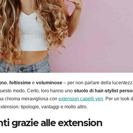
gno
,
foltissime
e
voluminose
– per non parlare della lucentezz
questo modo. Certo, loro hanno uno
stuolo di hair-stylist perso
na chioma meravigliosa con
extension capelli veri
. Per un look 
tension: tipologie, vantaggi e molto altro.
ti grazie alle extension