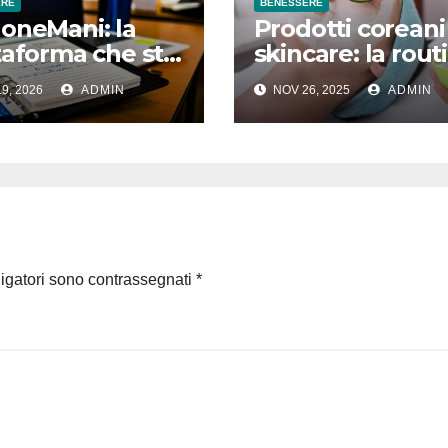
ERE
BENESSERE
oneMani: la
Prodotti coreani
taforma che sta
skincare: la rout
iando il modo
di bellezza che s
9, 2026
ADMIN
NOV 26, 2025
ADMIN
renotare
conquistando
opati e
l’Europa
terapisti
ligatori sono contrassegnati
*