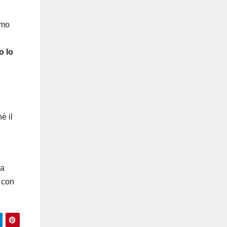
amo
o lo
é il
 a
, con