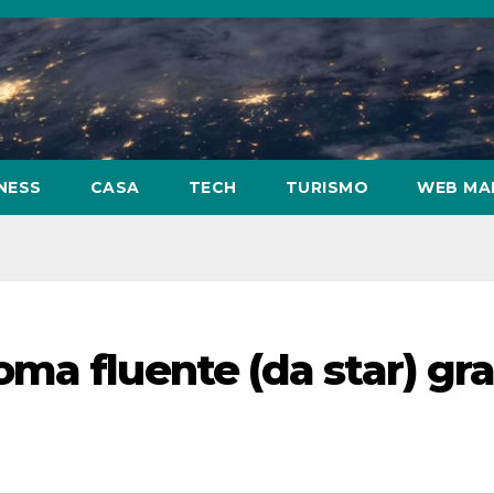
NESS
CASA
TECH
TURISMO
WEB MA
ma fluente (da star) gra