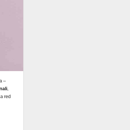
a –
nali
,
da red