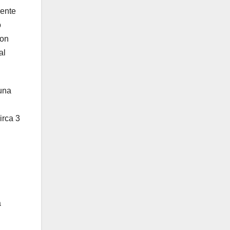
uente
o
con
al
 una
irca 3
a