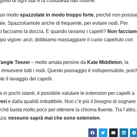
greto di ogni star è la cosiddetta
hair routine
.
lcun modo
spazzolate in modo troppo forte
, perché non possi
ale. Spazzoliamole anche di frequente, per evitare nodi. Per
o facciamo la doccia. E quando laviamo i capelli?
Non facciam
po vigore: anzi, dobbiamo massaggiare il cuoio capelluto con
Tangle Teezer
– molto amata persino da
Kate Middleton
, la
 rimuovere tutti i nodi. Questo passaggio è indispensabile, poich
e il lavaggio dei capelli.
in pochi istanti, è possibile valutare le extension per capelli a
veri
e dalla qualità imbattibile. Non c’è più il bisogno di sognare
erché basta molto poco per ottenere la chioma fluente. Tra l’altro
nza:
nessuno saprà mai che sono extension
.