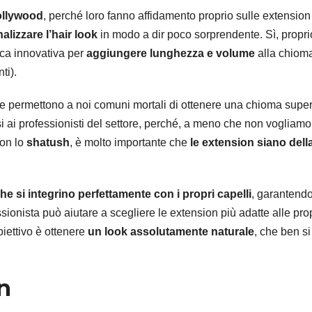
Hollywood
, perché loro fanno affidamento proprio sulle extension
alizzare l’hair look
in modo a dir poco sorprendente. Sì, propri
ica innovativa per
aggiungere lunghezza e volume
alla chiom
ti).
 che permettono a noi comuni mortali di ottenere una chioma supe
si ai professionisti del settore, perché, a meno che non vogliamo
con lo
shatush
, è molto importante che
le extension siano dell
e si integrino perfettamente con i propri capelli
, garantend
ssionista può aiutare a scegliere le extension più adatte alle pro
iettivo è ottenere
un look assolutamente naturale
, che ben si
n