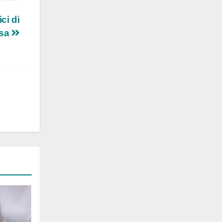
ci di
asa