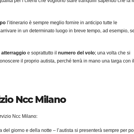
ualità per i clienti che vogliono stare tranquilli sapendo che la l
ipo
l’itinerario è sempre meglio fornire in anticipo tutte le
i arrivare in un determinato luogo in breve tempo, ad esempio, se
i atterraggio
e soprattutto il
numero del volo
; una volta che si
onoscere il proprio autista, perché terrà in mano una targa con i
izio Ncc Milano
ervizio Ncc Milano:
a del giorno e della notte – l’autista si presenterà sempre per po