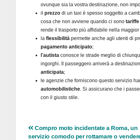
ovunque sia la vostra destinazione, non impor
il
prezzo
di un taxi è spesso soggetto a cambi
cosa che non avviene quando ci sono
tariffe
rende il trasporto più affidabile nella maggior 
la
flessibilità
permette anche agli utenti di p
pagamento anticipato
;
l’autista
conosce le strade meglio di chiunque
ingorghi. Il passeggero arriverà a destinazio
anticipata
;
le agenzie che forniscono questo servizio ha
automobilistiche
. Si assicurano che i pass
con il giusto stile.
Navigazione
Compro moto incidentate a Roma, un
servizio comodo per rottamare o vender