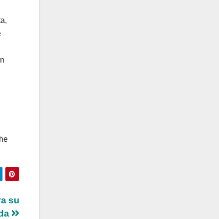
ta,
e
un
che
va su
ada