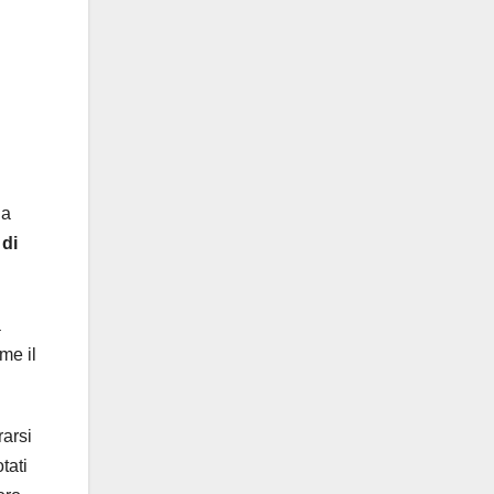
da
 di
a
ome il
rarsi
tati