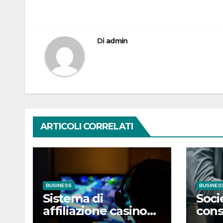
articoli
Di
admin
ARTICOLI CORRELATI
BUSINESS
BUSINES
Sistema di
Soci
affiliazione casino
cons