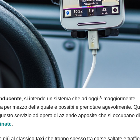
nducente
, si intende un sistema che ad oggi è maggiormente
gia per mezzo della quale è possibile prenotare agevolmente. Q
di questo servizio ad opera di aziende apposite che si occupano d
inate
.
o più al classico
taxi
che troppo spesso tra corse saltate e traffi