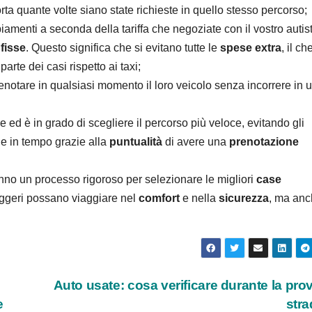
ta quante volte siano state richieste in quello stesso percorso;
amenti a seconda della tariffa che negoziate con il vostro autis
 fisse
. Questo significa che si evitano tutte le
spese extra
, il ch
parte dei casi rispetto ai taxi;
renotare in qualsiasi momento il loro veicolo senza incorrere in 
 ed è in grado di scegliere il percorso più veloce, evitando gli
ne in tempo grazie alla
puntualità
di avere una
prenotazione
nno un processo rigoroso per selezionare le migliori
case
eggeri possano viaggiare nel
comfort
e nella
sicurezza
, ma an
Auto usate: cosa verificare durante la pro
e
str