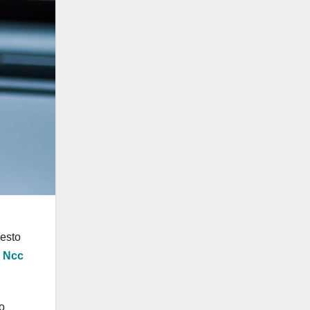
uesto
i
Ncc
co