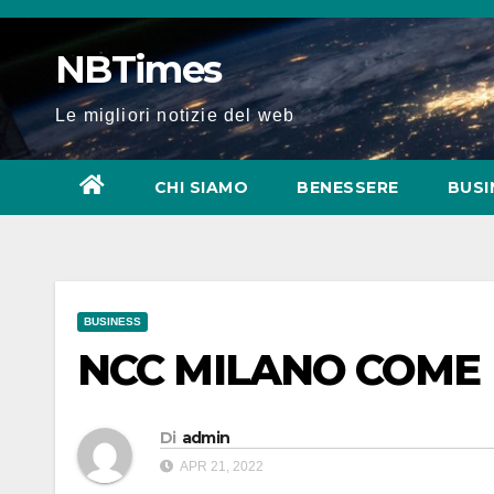
Salta
al
NBTimes
contenuto
Le migliori notizie del web
CHI SIAMO
BENESSERE
BUSI
BUSINESS
NCC MILANO COME
Di
admin
APR 21, 2022