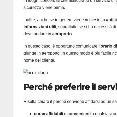
in luoghi concordati che assicurano un servizio di q
sicurezza viene prima.
Inoltre, anche se in genere viene richiesto in
antic
informazioni utili,
soprattutto se si ha necessità d
deve andare in
aeroporto
.
In questo caso, è opportuno comunicare
l’orario d
giunge in aeroporto, in questo modo è più facile ric
nome del cliente.
Perché preferire il serv
Risulta chiaro il perché conviene affidarsi ad un s
corse affidabili
e
convenienti
a qualsiasi or