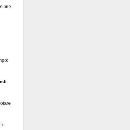
sibile
mpo:
sti
notare
 i