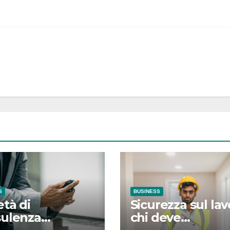
S
BUSINESS
età di
Sicurezza sul lav
ulenza
chi deve