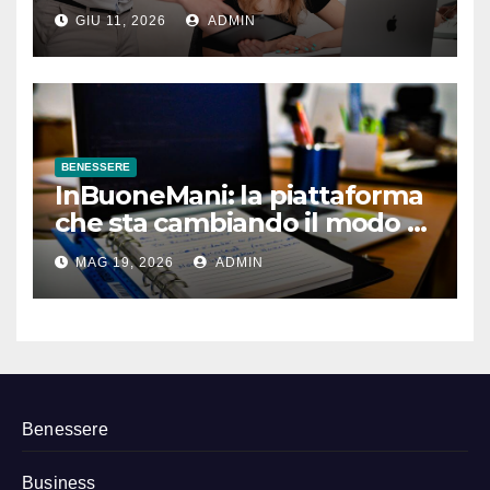
dovrebbe implementarlo
GIU 11, 2026
ADMIN
BENESSERE
InBuoneMani: la piattaforma
che sta cambiando il modo di
prenotare osteopati e
MAG 19, 2026
ADMIN
fisioterapisti
Benessere
Business