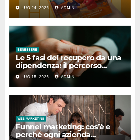
lezione quotidiana
LUG 24, 2026
ADMIN
BENESSERE
Le 5 fasi del recupero da una
dipendenza: il percorso
completo
LUG 15, 2026
ADMIN
WEB MARKETING
Funnel marketing: cos’è e
perché ogni azienda