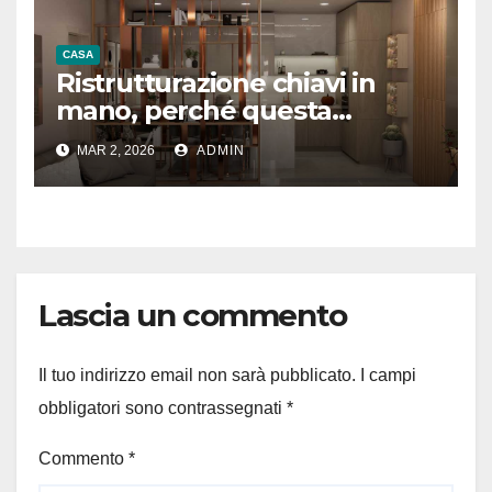
CASA
Ristrutturazione chiavi in
mano, perché questa
formula convince sempre di
MAR 2, 2026
ADMIN
più?
Lascia un commento
Il tuo indirizzo email non sarà pubblicato.
I campi
obbligatori sono contrassegnati
*
Commento
*