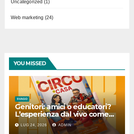
Uncategorized
(1)
Web marketing
(24)
YOU MISSED
SVAGO
Genitori: amici o educatori?
L’esperienza dal vivo come
lezione quotidiana
LUG 24, 2026
ADMIN