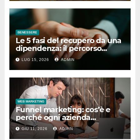
BENESSERE
Le 5 fasi del recupero da una
dipendenza: il percorso
completo
LUG 15, 2026
ADMIN
WEB MARKETING
Funnel marketing: cos’è e
perché ogni azienda
dovrebbe implementarlo
GIU 11, 2026
ADMIN