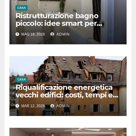
CASA
Ristrutturazione bagno
piccolo: idee smart per
guadagnare spazio
MAG 18, 2026
ADMIN
CASA
Riqualificazione energetica
vecchi edifici: costi, tempi e
vantaggi
MAR 12, 2026
ADMIN