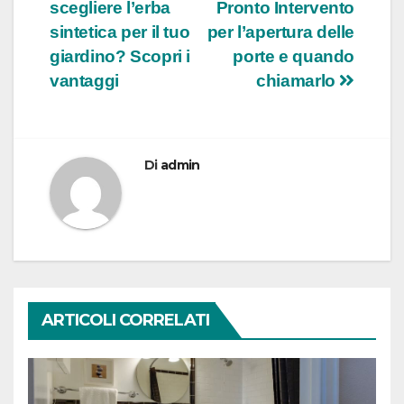
scegliere l’erba
Pronto Intervento
articoli
sintetica per il tuo
per l’apertura delle
giardino? Scopri i
porte e quando
vantaggi
chiamarlo
Di
admin
ARTICOLI CORRELATI