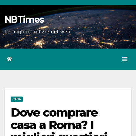
Salta
al
NBTimes
contenuto
Le migliori notizie del web
CASA
Dove comprare
casa a Roma? I