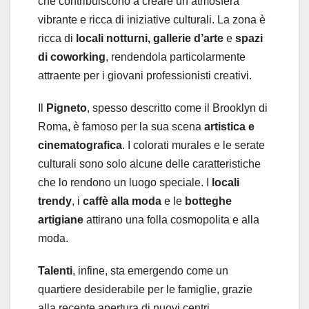
che contribuiscono a creare un’atmosfera
vibrante e ricca di iniziative culturali. La zona è
ricca di
locali notturni, gallerie d’arte
e
spazi
di coworking
, rendendola particolarmente
attraente per i giovani professionisti creativi.
Il
Pigneto
, spesso descritto come il Brooklyn di
Roma, è famoso per la sua scena
artistica e
cinematografica
. I colorati murales e le serate
culturali sono solo alcune delle caratteristiche
che lo rendono un luogo speciale. I
locali
trendy
, i
caffè alla moda
e le
botteghe
artigiane
attirano una folla cosmopolita e alla
moda.
Talenti
, infine, sta emergendo come un
quartiere desiderabile per le famiglie, grazie
alla recente apertura di nuovi centri