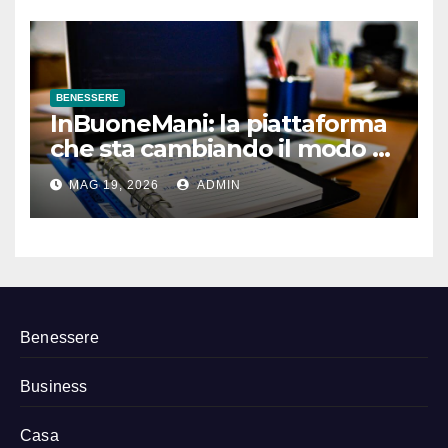
BENESSERE
InBuoneMani: la piattaforma
che sta cambiando il modo di
prenotare osteopati e
MAG 19, 2026
ADMIN
fisioterapisti
Benessere
Business
Casa