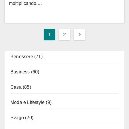
moltiplicando.…
Paginazione
1
2
degli
articoli
Benessere
(71)
Business
(60)
Casa
(85)
Moda e Lifestyle
(9)
Svago
(20)