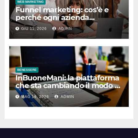
WEB MARKETING
Funnel marketing: cos’è e
perché ogni azienda
dovrebbe implementarlo
GIU 11, 2026
ADMIN
BENESSERE
InBuoneMani: la piattaforma
che sta cambiando il modo di
prenotare osteopati e
MAG 19, 2026
ADMIN
fisioterapisti