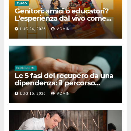
SVAGO
Genitori: amici o educatori?
L’esperienza dal vivo come
lezione quotidiana
LUG 24, 2026
ADMIN
BENESSERE
Le 5 fasi del recupero da una
dipendenza: il percorso
completo
LUG 15, 2026
ADMIN